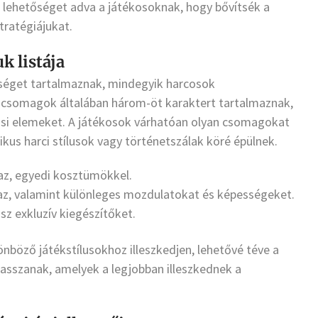
lehetőséget adva a játékosoknak, hogy bővítsék a
stratégiájukat.
k listája
séget tartalmaznak, mindegyik harcosok
ő csomagok általában három-öt karaktert tartalmaznak,
ási elemeket. A játékosok várhatóan olyan csomagokat
ikus harci stílusok vagy történetszálak köré épülnek.
maz, egyedi kosztümökkel.
maz, valamint különleges mozdulatokat és képességeket.
usz exkluzív kiegészítőket.
nböző játékstílusokhoz illeszkedjen, lehetővé téve a
asszanak, amelyek a legjobban illeszkednek a