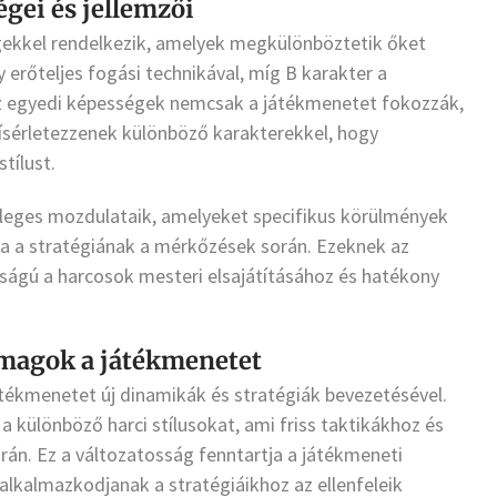
gei és jellemzői
ekkel rendelkezik, amelyek megkülönböztetik őket
 erőteljes fogási technikával, míg B karakter a
 az egyedi képességek nemcsak a játékmenetet fokozzák,
kísérletezzenek különböző karakterekkel, hogy
tílust.
nleges mozdulataik, amelyeket specifikus körülmények
va a stratégiának a mérkőzések során. Ezeknek az
ságú a harcosok mesteri elsajátításához és hatékony
magok a játékmenetet
tékmenetet új dinamikák és stratégiák bevezetésével.
a különböző harci stílusokat, ami friss taktikákhoz és
án. Ez a változatosság fenntartja a játékmeneti
 alkalmazkodjanak a stratégiáikhoz az ellenfeleik