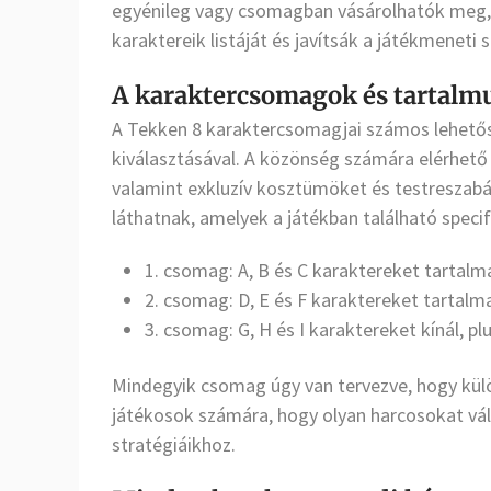
egyénileg vagy csomagban vásárolhatók meg, 
karaktereik listáját és javítsák a játékmeneti 
A karaktercsomagok és tartalmu
A Tekken 8 karaktercsomagjai számos lehető
kiválasztásával. A közönség számára elérhet
valamint exkluzív kosztümöket és testreszab
láthatnak, amelyek a játékban található specif
1. csomag: A, B és C karaktereket tartal
2. csomag: D, E és F karaktereket tartal
3. csomag: G, H és I karaktereket kínál, pl
Mindegyik csomag úgy van tervezve, hogy külö
játékosok számára, hogy olyan harcosokat vál
stratégiáikhoz.