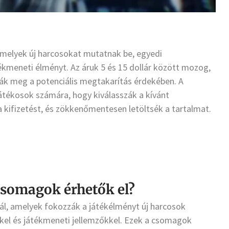
melyek új harcosokat mutatnak be, egyedi
ékmeneti élményt. Az áruk 5 és 15 dollár között mozog,
ák meg a potenciális megtakarítás érdekében. A
játékosok számára, hogy kiválasszák a kívánt
a kifizetést, és zökkenőmentesen letöltsék a tartalmat.
csomagok érhetők el?
l, amelyek fokozzák a játékélményt új harcosok
el és játékmeneti jellemzőkkel. Ezek a csomagok