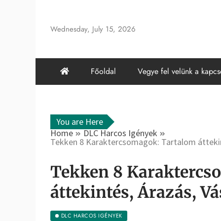
Skip
to
Wednesday, July 15, 2026
content
Főoldal
Vegye fel velünk a kapcs
You are Here
Home
DLC Harcos Igények
Tekken 8 Karaktercsomagok: Tartalom áttekin
Tekken 8 Karaktercs
áttekintés, Árazás, Vá
DLC HARCOS IGÉNYEK