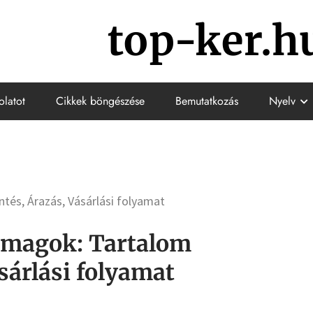
top-ker.h
olatot
Cikkek böngészése
Bemutatkozás
Nyelv
tés, Árazás, Vásárlási folyamat
omagok: Tartalom
sárlási folyamat