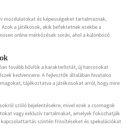
ív mozdulatokat és képességeket tartalmaznak,
 Azok a játékosok, akik befektetnek ezekbe a
nösen online mérkőzések során, ahol a különböző
sok
an tovább bővítik a karakterlistát, új harcosokat
észek kedvenceire. A fejlesztők általában hivatalos
omagokat, tájékoztatva a játékosokat arról, hogy mire
ásokról szóló bejelentésekre, mivel ezek a csomagok
atokat vagy exkluzív tartalmakat, amelyek fokozhatják
 kapcsolattartás szintén frissítéseket és spekulációkat