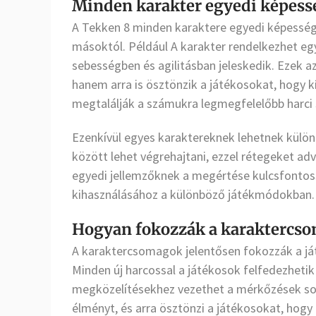
Minden karakter egyedi képessé
A Tekken 8 minden karaktere egyedi képesség
másoktól. Például A karakter rendelkezhet egy
sebességben és agilitásban jeleskedik. Ezek
hanem arra is ösztönzik a játékosokat, hogy 
megtalálják a számukra legmegfelelőbb harci s
Ezenkívül egyes karaktereknek lehetnek külö
között lehet végrehajtani, ezzel rétegeket ad
egyedi jellemzőknek a megértése kulcsfontos
kihasználásához a különböző játékmódokban.
Hogyan fokozzák a karaktercso
A karaktercsomagok jelentősen fokozzák a já
Minden új harcossal a játékosok felfedezhetik 
megközelítésekhez vezethet a mérkőzések sor
élményt, és arra ösztönzi a játékosokat, hogy