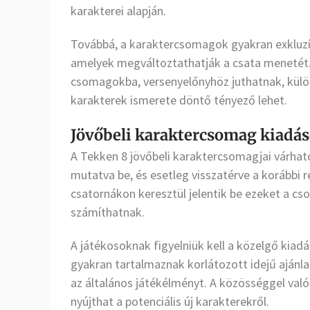
karakterei alapján.
Továbbá, a karaktercsomagok gyakran exkluz
amelyek megváltoztathatják a csata menetét.
csomagokba, versenyelőnyhöz juthatnak, külö
karakterek ismerete döntő tényező lehet.
Jövőbeli karaktercsomag kiadá
A Tekken 8 jövőbeli karaktercsomagjai várható
mutatva be, és esetleg visszatérve a korábbi r
csatornákon keresztül jelentik be ezeket a cs
számíthatnak.
A játékosoknak figyelniük kell a közelgő kiad
gyakran tartalmaznak korlátozott idejű ajánl
az általános játékélményt. A közösséggel való
nyújthat a potenciális új karakterekről.