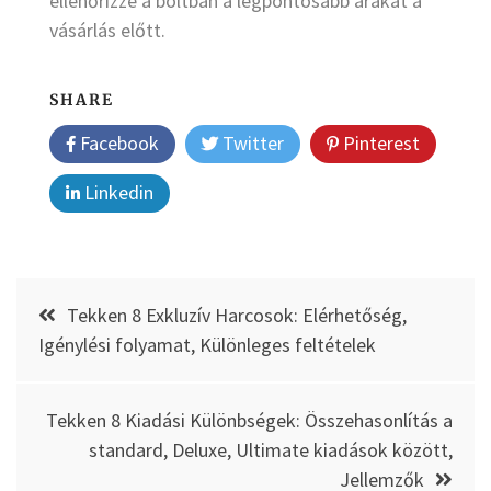
ellenőrizze a boltban a legpontosabb árakat a
vásárlás előtt.
SHARE
Facebook
Twitter
Pinterest
Linkedin
Post
Tekken 8 Exkluzív Harcosok: Elérhetőség,
navigation
Igénylési folyamat, Különleges feltételek
Tekken 8 Kiadási Különbségek: Összehasonlítás a
standard, Deluxe, Ultimate kiadások között,
Jellemzők