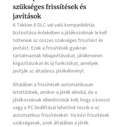
szükséges frissítések és
javítások
A Tekken 8 DLC-vel való kompatibilitás
biztosítása érdekében a játékosoknak le kell
tölteniük az összes szükséges frissítést és
javítást. Ezek a frissítések gyakran
tartalmaznak hibajavításokat, játékmenet-
kiigazításokat és új funkciókat, amelyek
javítják az általános játékélményt.
Általában a frissítések automatikusan
letöltődnek, amikor a játék elindul, de a
játékosoknak ellenőrizniük kell, hogy a konzol
vagy a PC beállításai lehetővé teszik-e az
automatikus frissítéseket. Ha kézi frissítések
szükségesek, azok általában a játék