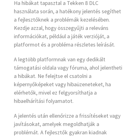
Ha hibákat tapasztal a Tekken 8 DLC
használata során, a hatékony jelentés segíthet
a fejlesztőknek a problémák kezelésében.
Kezdje azzal, hogy összegyűjti a releváns
információkat, például a játék verzióját, a
platformot és a probléma részletes leírását.
A legtöbb platformnak van egy dedikált
támogatási oldala vagy fóruma, ahol jelentheti
a hibákat. Ne felejtse el csatolni a
képernyőképeket vagy hibaüzeneteket, ha
elérhetők, mivel ez felgyorsíthatja a
hibaelhárítási folyamatot.
A jelentés után ellenőrizze a frissítéseket vagy
javításokat, amelyek megoldhatják a
problémát. A fejlesztők gyakran kiadnak