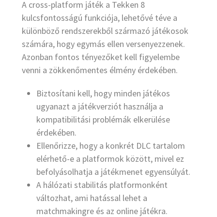
A cross-platform játék a Tekken 8
kulcsfontosságú funkciója, lehetővé téve a
különböző rendszerekből származó játékosok
számára, hogy egymás ellen versenyezzenek.
Azonban fontos tényezőket kell figyelembe
venni a zökkenőmentes élmény érdekében.
Biztosítani kell, hogy minden játékos
ugyanazt a játékverziót használja a
kompatibilitási problémák elkerülése
érdekében.
Ellenőrizze, hogy a konkrét DLC tartalom
elérhető-e a platformok között, mivel ez
befolyásolhatja a játékmenet egyensúlyát.
A hálózati stabilitás platformonként
változhat, ami hatással lehet a
matchmakingre és az online játékra.