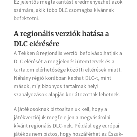
Ez jelentős megtakarítást eredményezhet azok
számára, akik több DLC csomagba kívánnak
befektetni.
A regionális verziók hatása a
DLC elérésére
A Tekken 8 regionális verziói befolyásolhatják a
DLC elérését a megjelenési ütemtervek és a
tartalom elérhetősége közötti eltérések miatt.
Néhány régió korábban kaphat DLC-t, mint
mások, míg bizonyos tartalmak helyi
szabályozások alapján korlátozottak lehetnek.
A játékosoknak biztosítaniuk kell, hogy a
játékverziójuk megfeleljen a megvásárolni
kívánt regionális DLC-nek. Például egy európai
játékos nem biztos, hogy hozzáférhet az Észak-