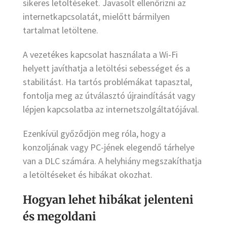
sikeres letöltéseket. Javasolt ellenőrizni az
internetkapcsolatát, mielőtt bármilyen
tartalmat letöltene.
A vezetékes kapcsolat használata a Wi-Fi
helyett javíthatja a letöltési sebességet és a
stabilitást. Ha tartós problémákat tapasztal,
fontolja meg az útválasztó újraindítását vagy
lépjen kapcsolatba az internetszolgáltatójával.
Ezenkívül győződjön meg róla, hogy a
konzoljának vagy PC-jének elegendő tárhelye
van a DLC számára. A helyhiány megszakíthatja
a letöltéseket és hibákat okozhat.
Hogyan lehet hibákat jelenteni
és megoldani