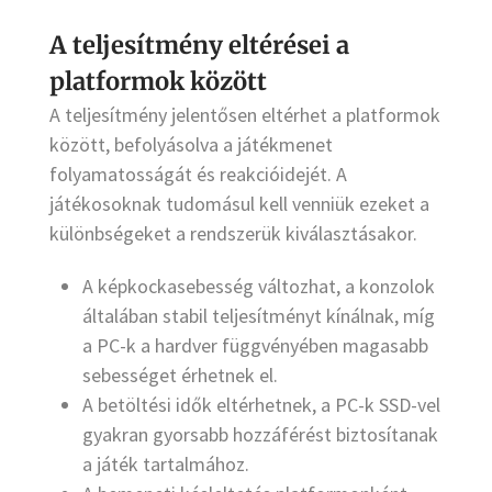
A teljesítmény eltérései a
platformok között
A teljesítmény jelentősen eltérhet a platformok
között, befolyásolva a játékmenet
folyamatosságát és reakcióidejét. A
játékosoknak tudomásul kell venniük ezeket a
különbségeket a rendszerük kiválasztásakor.
A képkockasebesség változhat, a konzolok
általában stabil teljesítményt kínálnak, míg
a PC-k a hardver függvényében magasabb
sebességet érhetnek el.
A betöltési idők eltérhetnek, a PC-k SSD-vel
gyakran gyorsabb hozzáférést biztosítanak
a játék tartalmához.