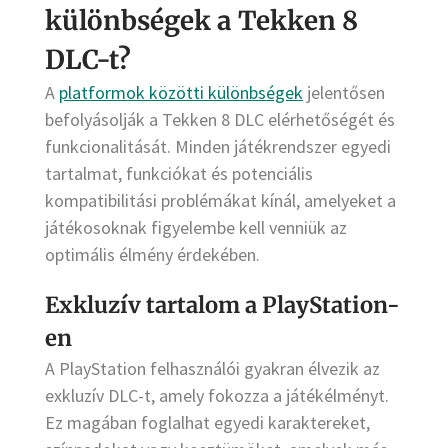
különbségek a Tekken 8
DLC-t?
A
platformok közötti különbségek
jelentősen
befolyásolják a Tekken 8 DLC elérhetőségét és
funkcionalitását. Minden játékrendszer egyedi
tartalmat, funkciókat és potenciális
kompatibilitási problémákat kínál, amelyeket a
játékosoknak figyelembe kell venniük az
optimális élmény érdekében.
Exkluzív tartalom a PlayStation-
en
A PlayStation felhasználói gyakran élvezik az
exkluzív DLC-t, amely fokozza a játékélményt.
Ez magában foglalhat egyedi karaktereket,