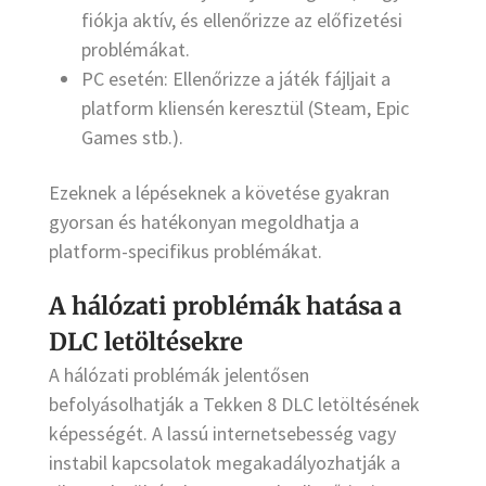
fiókja aktív, és ellenőrizze az előfizetési
problémákat.
PC esetén: Ellenőrizze a játék fájljait a
platform kliensén keresztül (Steam, Epic
Games stb.).
Ezeknek a lépéseknek a követése gyakran
gyorsan és hatékonyan megoldhatja a
platform-specifikus problémákat.
A hálózati problémák hatása a
DLC letöltésekre
A hálózati problémák jelentősen
befolyásolhatják a Tekken 8 DLC letöltésének
képességét. A lassú internetsebesség vagy
instabil kapcsolatok megakadályozhatják a