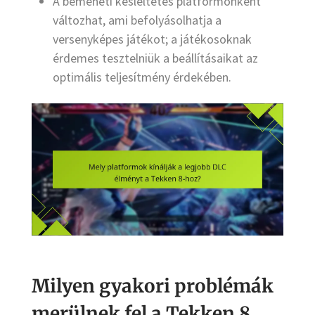
A bemeneti késleltetés platformonként
változhat, ami befolyásolhatja a
versenyképes játékot; a játékosoknak
érdemes tesztelniük a beállításaikat az
optimális teljesítmény érdekében.
Milyen gyakori problémák
merülnek fel a Tekken 8